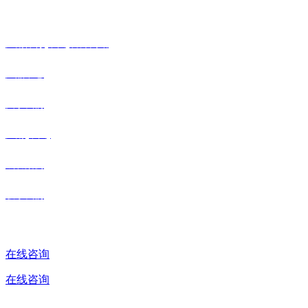
江南体育(中国)官方网站
产品中心
关于我们
江南(中国)
成功案例
联系我们
在线咨询
在线咨询