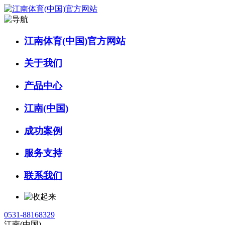
江南体育(中国)官方网站
关于我们
产品中心
江南(中国)
成功案例
服务支持
联系我们
0531-88168329
江南(中国)