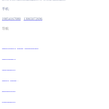
手机:
19854167080
13065072696
导航
江南体育(中国)官方网站
产品中心
关于我们
江南(中国)
成功案例
联系我们